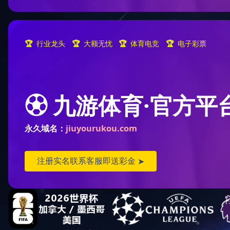
在线视
在线视频