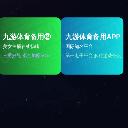
手机二维码
微信公众号