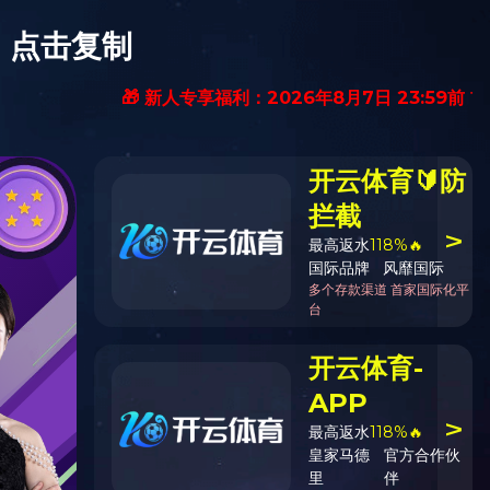
在线留言
九游官方端网站_九游jiuyou(中国)
English
全国服务热线
13951700048
线视频
在线留言
九游官方端网站_九
游jiuyou(中国)