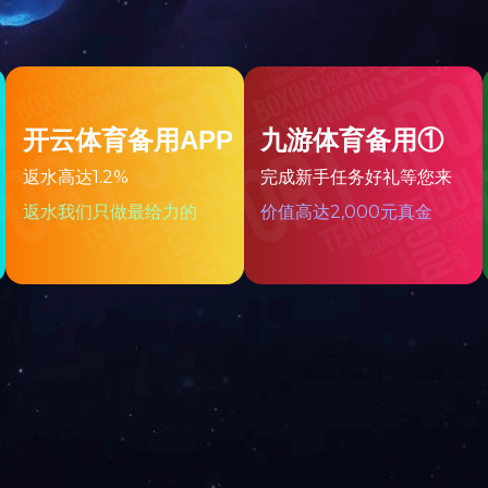
网站首页
关于我们
区淳化工业集中区梅龙路158号
产品中心
公司荣誉
9598
全程服务
在线视频
048
在线留言
九游官方端网
站_九游
络
jiuyou(中国)